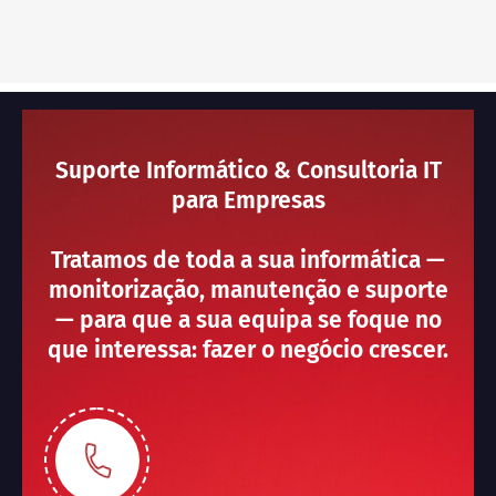
Suporte Informático & Consultoria IT
para Empresas
Tratamos de toda a sua informática —
monitorização, manutenção e suporte
— para que a sua equipa se foque no
que interessa: fazer o negócio crescer.