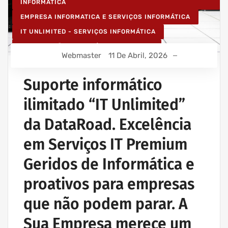
INFORMÁTICA
EMPRESA INFORMATICA E SERVIÇOS INFORMÁTICA
IT UNLIMITED - SERVIÇOS INFORMÁTICA
MANUTENÇÃO INFORMÁTICA EMPRESAS
Webmaster
11 De Abril, 2026
PROJETOS CABLAGEM E REDES INFORMÁTICA
PROJETOS REDES WIRELESS
Suporte informático
REDE ESTRUTURADA INFORMÁTICA
ilimitado “IT Unlimited”
SERVIÇOS INFORMÁTICA E ASSISTÊNCIA INFORMÁTICA
da DataRoad. Excelência
em Serviços IT Premium
Geridos de Informática e
proativos para empresas
que não podem parar. A
Sua Empresa merece um