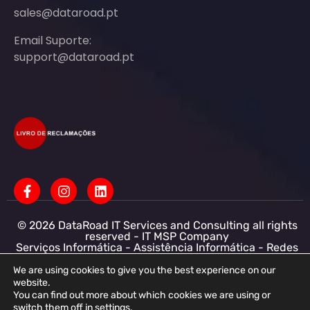
sales@dataroad.pt
Email Suporte:
support@dataroad.pt
© 2026 DataRoad IT Services and Consulting all rights
reserved - IT MSP Company
Serviços Informática - Assistência Informática - Redes
Informática Empresas - Suporte Informático
Empresarial
We are using cookies to give you the best experience on our
website.
DataRoad IT Services and Consulting LDA NIF:
You can find out more about which cookies we are using or
513368078 - CAE: 62201-R4 - Capital Social :
switch them off in
settings
.