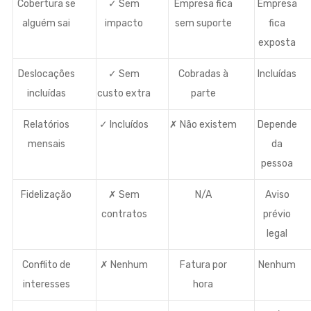
Cobertura se
✓ Sem
Empresa fica
Empresa
alguém sai
impacto
sem suporte
fica
exposta
Deslocações
✓ Sem
Cobradas à
Incluídas
incluídas
custo extra
parte
Relatórios
✓ Incluídos
✗ Não existem
Depende
mensais
da
pessoa
Fidelização
✗ Sem
N/A
Aviso
contratos
prévio
legal
Conflito de
✗ Nenhum
Fatura por
Nenhum
interesses
hora