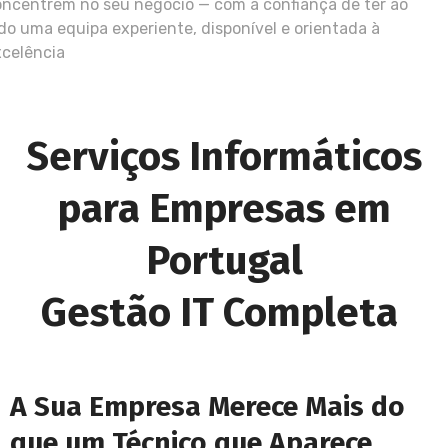
ncentrem no seu negócio — com a confiança de ter ao
do uma equipa experiente, disponível e orientada à
xcelência
Serviços Informáticos
para Empresas em
Portugal
Gestão IT Completa
A Sua Empresa Merece Mais do
que um Técnico que Aparece