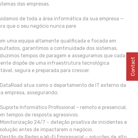
istemas das empresas.
uidamos de toda a área informática da sua empresa —
ra que o seu negócio nunca pare
om uma equipa altamente qualificada e focada em
sultados, garantimos a continuidade dos sistemas,
eduzimos tempos de paragem e asseguramos que cada
Contact
iente dispõe de uma infraestrutura tecnológica
tável, segura e preparada para crescer.
 DataRoad atua como o departamento de IT externo da
ua empresa, assegurando:
Suporte Informático Profissional – remoto e presencial,
m tempos de resposta agressivos.
Monitorização 24/7 – deteção proativa de incidentes e
solução antes de impactarem o negócio.
Gestão de Redes e Wi-Fi Empresarial – soluções de alto