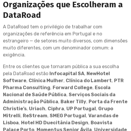
Organizações que Escolheram a
DataRoad
A DataRoad tem o privilégio de trabalhar com
organizações de referência em Portugal e no
estrangeiro — de setores muito diversos, com dimensões
muito diferentes, com um denominador comum: a
exigência.
Entre os clientes que tornaram pública a sua escolha
pela DataRoad estão
Infocapital SA
,
NewHotel
Software
,
Clínica Mulher
,
Clínica do Lambert
,
PTR
Pharma Consulting
,
Forward College
,
Escola
Nacional de Saúde Pública
,
Serviços Sociais da
Administração Pública
,
Baker Tilly
,
Porta da Frente
Christie’s
,
Uriach
,
Ciphra
,
UP Portugal
,
Grupo
Mitrelli
,
ReStream
,
SMEG Portugal
,
Varandas de
Lisboa
,
Hotel HD Duecitânia Design
,
Boavista
Palace Porto
,
Momentus Senior Ávila
,
Universidade