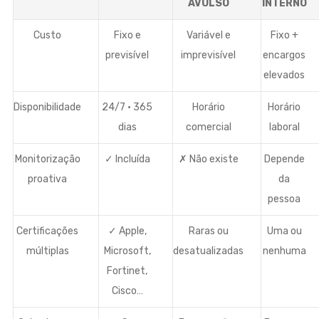
AVULSO
INTERNO
Custo
Fixo e
Variável e
Fixo +
previsível
imprevisível
encargos
elevados
Disponibilidade
24/7 · 365
Horário
Horário
dias
comercial
laboral
Monitorização
✓ Incluída
✗ Não existe
Depende
proativa
da
pessoa
Certificações
✓ Apple,
Raras ou
Uma ou
múltiplas
Microsoft,
desatualizadas
nenhuma
Fortinet,
Cisco…