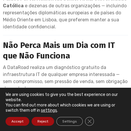
Católica
e dezenas de outras organizações — incluindo
representações diplomáticas europeias e de países do
Médio Oriente em Lisboa, que preferem manter a sua
identidade confidencial.
Não Perca Mais um Dia com IT
que Não Funciona
A DataRoad realiza um diagnóstico gratuito da
infraestrutura IT de qualquer empresa interessada —
sem compromisso, sem pressão de venda, sem obrigação
de contratar.
We are using cookies to give you the best experience on our
O resultado é um relatório que diz a verdade sobre o
website.
You can find out more about which cookies we are using or
estado atual da tecnologia da sua empresa — o que está
switch them off in
settings
.
bem, o que está em risco e o que deve ser corrigido
Close GDPR Cookie Ba
imediatamente.
Accept
Reject
Settings