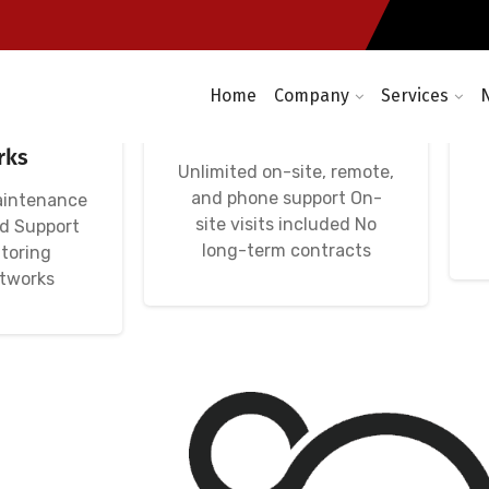
Home
Company
Services
etworks,
Avença Informática
 Wi-Fi
IT Unlimited
rks
Unlimited on-site, remote,
and phone support On-
aintenance
site visits included No
nd Support
long-term contracts
toring
etworks