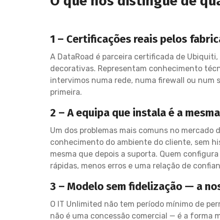
O que nos distingue de qu
1 – Certificações reais pelos fabr
A DataRoad é parceira certificada de Ubiquiti,
decorativas. Representam conhecimento técni
intervimos numa rede, numa firewall ou num s
primeira.
2 – A equipa que instala é a mesm
Um dos problemas mais comuns no mercado de
conhecimento do ambiente do cliente, sem his
mesma que depois a suporta. Quem configura 
rápidas, menos erros e uma relação de confia
3 – Modelo sem fidelização — a no
O IT Unlimited não tem período mínimo de per
não é uma concessão comercial — é a forma ma