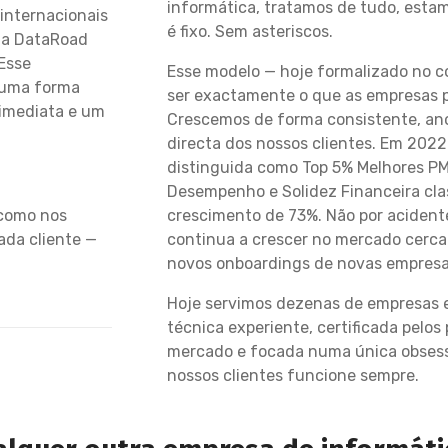
informática, tratamos de tudo, estam
 internacionais
é fixo. Sem asteriscos.
m a DataRoad
 Esse
Esse modelo — hoje formalizado no c
e uma forma
ser exactamente o que as empresas 
 imediata e um
Crescemos de forma consistente, an
directa dos nossos clientes. Em 2022
distinguida como Top 5% Melhores PM
Desempenho e Solidez Financeira cla
crescimento de 73%. Não por aciden
 como nos
continua a crescer no mercado cerca
ada cliente —
novos onboardings de novas empresas
Hoje servimos dezenas de empresas 
técnica experiente, certificada pelos 
mercado e focada numa única obsess
nossos clientes funcione sempre.