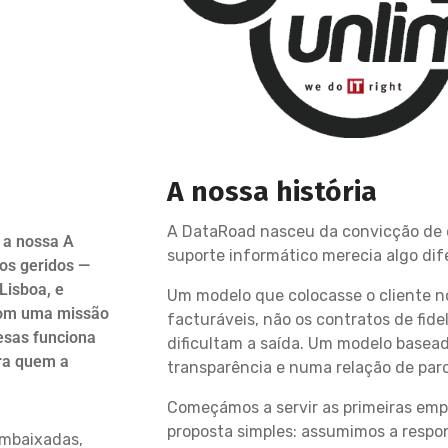
A nossa história
A DataRoad nasceu da convicção de
 a nossa A
suporte informático merecia algo dif
os geridos —
Lisboa, e
Um modelo que colocasse o cliente n
 com uma missão
facturáveis, não os contratos de fide
esas funciona
dificultam a saída. Um modelo basea
ra quem a
transparência e numa relação de parce
Começámos a servir as primeiras em
proposta simples: assumimos a respon
embaixadas,