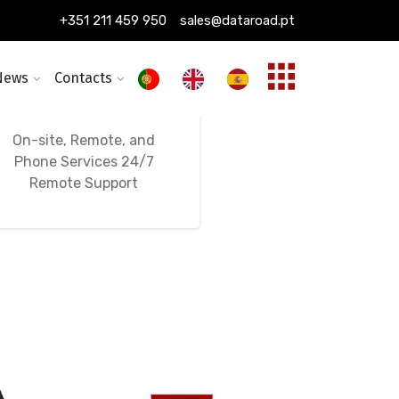
+351 211 459 950
sales@dataroad.pt
News
Contacts
24/7, 365-Day
Ongoing IT Support
On-site, Remote, and
Phone Services 24/7
Remote Support