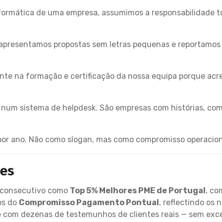
rmática de uma empresa, assumimos a responsabilidade to
apresentamos propostas sem letras pequenas e reportamo
te na formação e certificação da nossa equipa porque acre
s num sistema de helpdesk. São empresas com histórias, co
.
 por ano. Não como slogan, mas como compromisso operacion
ões
o consecutivo como
Top 5% Melhores PME de Portugal
, co
os do
Compromisso Pagamento Pontual
, reflectindo os
e
com dezenas de testemunhos de clientes reais — sem exce