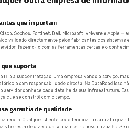
alquer outra empresa de informát
icantes que importam
 Cisco, Sophos, Fortinet, Dell, Microsoft, VMware e Apple — e
co validado directamente pelos fabricantes dos sistemas 
ervidor, fazemo-lo com as ferramentas certas e o conhecim
a que suporta
 IT é a subcontratação: uma empresa vende o serviço, mas
tórico e sem responsabilidade directa. Na DataRoad isso não
o servidor conhece cada detalhe da sua infraestrutura. Es
nça que se constrói com o tempo.
ssa garantia de qualidade
manência. Qualquer cliente pode terminar o contrato quand
is honesta de dizer que confiamos no nosso trabalho. Se n