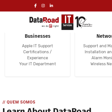
Specialized IT
Computer N
Services for
Corporate
Businesses
Netwo
Apple IT Support
Support and M
Certifications /
Installation a
Experience
Alarm Moni
Your IT Department
Wireless N
// QUEM SOMOS
Learn About DataRoad