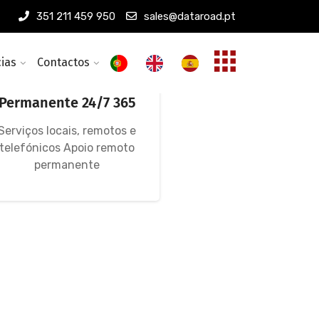
351 211 459 950
sales@dataroad.pt
cias
Contactos
Assistência
Informática
Permanente 24/7 365
Serviços locais, remotos e
telefónicos Apoio remoto
permanente