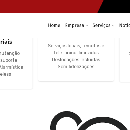
Home
Empresa
Serviços
Notí
máticas,
Avença Informática
WIFI
IT Unlimited
riais
Serviços locais, remotos e
telefónico ilimitados
nutenção
Deslocações incluídas
 suporte
Sem fidelizações
Alarmística
eless