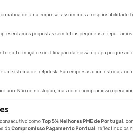
rmática de uma empresa, assumimos a responsabilidade to
apresentamos propostas sem letras pequenas e reportamo
te na formação e certificação da nossa equipa porque acre
s num sistema de helpdesk. São empresas com histórias, co
.
 por ano. Não como slogan, mas como compromisso operacion
ões
o consecutivo como
Top 5% Melhores PME de Portugal
, co
os do
Compromisso Pagamento Pontual
, reflectindo os