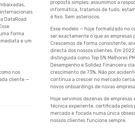
proposta simples: assumimos a respon
embaixadas,
informática, tratamos de tudo, estam
 internacionais
é fixo. Sem asteriscos.
m a DataRoad
 Esse
Esse modelo — hoje formalizado no c
e uma forma
ser exactamente o que as empresas 
 imediata e um
Crescemos de forma consistente, an
directa dos nossos clientes. Em 2022
distinguida como Top 5% Melhores PM
Desempenho e Solidez Financeira cla
crescimento de 73%. Não por aciden
 como nos
continua a crescer no mercado cerca
ada cliente —
novos onboardings de novas empresas
Hoje servimos dezenas de empresas 
técnica experiente, certificada pelos 
mercado e focada numa única obsess
nossos clientes funcione sempre.