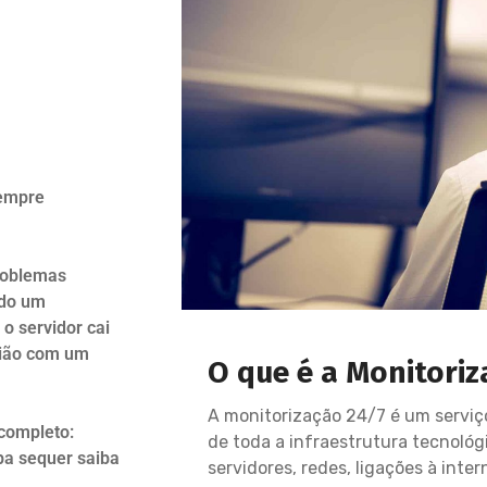
sempre
roblemas
ndo um
o servidor cai
nião com um
O que é a Monitoriz
A monitorização 24/7 é um serviço
completo:
de toda a infraestrutura tecnoló
pa sequer saiba
servidores, redes, ligações à inte