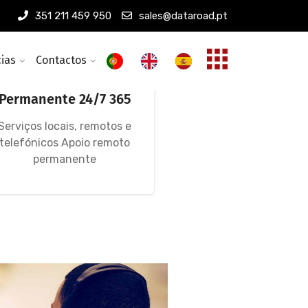
351 211 459 950
sales@dataroad.pt
cias
Contactos
Assistência
Informática
Permanente 24/7 365
Serviços locais, remotos e
telefónicos Apoio remoto
permanente