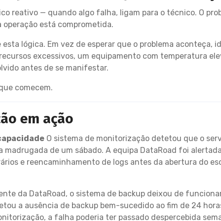
o reativo — quando algo falha, ligam para o técnico. O prob
 a operação está comprometida.
esta lógica. Em vez de esperar que o problema aconteça, id
r recursos excessivos, um equipamento com temperatura ele
lvido antes de se manifestar.
r que comecem.
ção em ação
 capacidade
O sistema de monitorização detetou que o servid
a madrugada de um sábado. A equipa DataRoad foi alertada
rios e reencaminhamento de logs antes da abertura do escr
iente da DataRoad, o sistema de backup deixou de funcion
tou a ausência de backup bem-sucedido ao fim de 24 horas e
torização, a falha poderia ter passado despercebida se