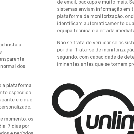
de email, backups e muito mais. S
sistemas enviam informação em t
plataforma de monitorização, onde
identificam automaticamente qua
equipa técnica é alertada imediat
Não se trata de verificar se os si
d instala
por dia. Trata-se de monitorizaçã
e
segundo, com capacidade de dete
ransparente
iminentes antes que se tornem pr
 normal dos
 a plataforma
nte específico
upante e o que
personalizado.
se momento, os
a, 7 dias por
ados e períodos