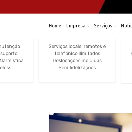
Home
Empresa
Serviços
Notí
máticas,
Avença Informática
WIFI
IT Unlimited
nutenção
Serviços locais, remotos e
 suporte
telefónico ilimitados
Alarmística
Deslocações incluídas
eless
Sem fidelizações