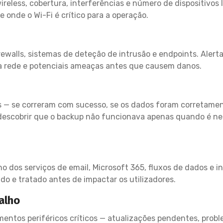
less, cobertura, interferências e número de dispositivos lig
 onde o Wi-Fi é crítico para a operação.
ewalls, sistemas de deteção de intrusão e endpoints. Alert
a rede e potenciais ameaças antes que causem danos.
 — se correram com sucesso, se os dados foram corretament
 descobrir que o backup não funcionava apenas quando é ne
o dos serviços de email, Microsoft 365, fluxos de dados e
do e tratado antes de impactar os utilizadores.
alho
mentos periféricos críticos — atualizações pendentes, pro