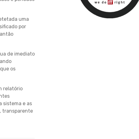
etetada uma
ificado por
lantão
ua de imediato
uando
 que os
 relatório
entes
a sistema e as
, transparente