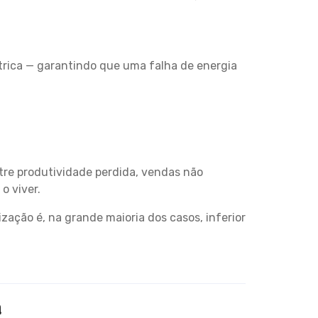
trica — garantindo que uma falha de energia
re produtividade perdida, vendas não
o viver.
ação é, na grande maioria dos casos, inferior
a